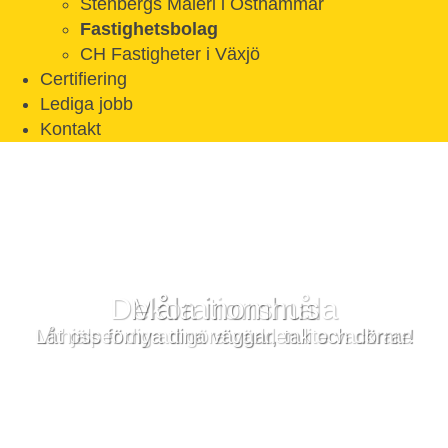
Stenbergs Måleri i Östhammar
Fastighetsbolag
CH Fastigheter i Växjö
Certifiering
Lediga jobb
Kontakt
Måla inomhus
Låt oss förnya dina väggar, tak och dörrar!