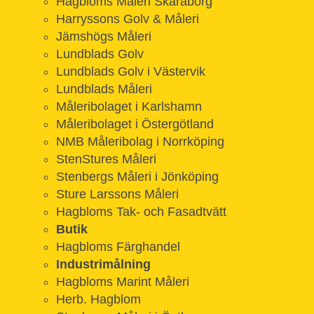
Hagbloms Måleri Skaraborg
Harryssons Golv & Måleri
Jämshögs Måleri
Lundblads Golv
Lundblads Golv i Västervik
Lundblads Måleri
Måleribolaget i Karlshamn
Måleribolaget i Östergötland
NMB Måleribolag i Norrköping
StenStures Måleri
Stenbergs Måleri i Jönköping
Sture Larssons Måleri
Hagbloms Tak- och Fasadtvätt
Butik
Hagbloms Färghandel
Industrimålning
Hagbloms Marint Måleri
Herb. Hagblom